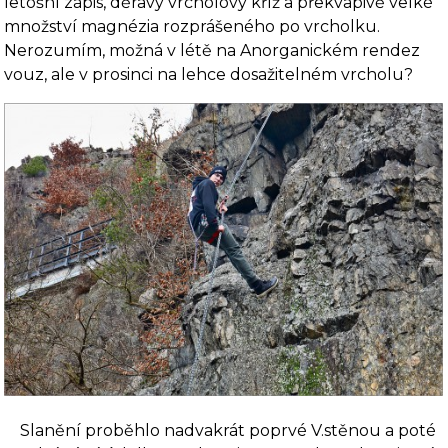
letošní zápis, děravý vrcholový kříž a překvapivě velké
množství magnézia rozprášeného po vrcholku.
Nerozumím, možná v létě na Anorganickém rendez
vouz, ale v prosinci na lehce dosažitelném vrcholu?
Slanění proběhlo nadvakrát poprvé V.stěnou a poté