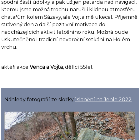
spodní částí údolky a pak už jen petarda nad navigací,
kterou jsme možná trochu narušili klidnou atmosféru
chatařům kolem Sázavy, ale Vojta mě ukecal. Příjemně
strávený den a další pozitivní motivace do
nadcházejících aktivit letošního roku. Možná bude
uskutečněno i tradiční novoroční setkání na Holém
vrchu.
aktéři akce
Venca a Vojta
, dělící 55let
Náhledy fotografií ze složky
1slanění na Jehle 2022