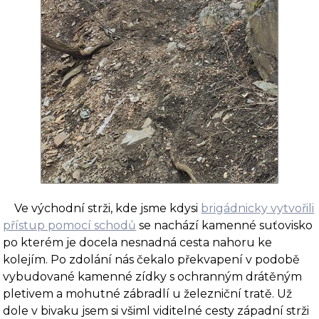
Ve východní strži, kde jsme kdysi
brigádnicky vytvořili
přístup pomocí schodů
se nachází kamenné suťovisko
po kterém je docela nesnadná cesta nahoru ke
kolejím. Po zdolání nás čekalo překvapení v podobě
vybudované kamenné zídky s ochranným drátěným
pletivem a mohutné zábradlí u železniční tratě. Už
dole v bivaku jsem si všiml viditelné cesty západní strži