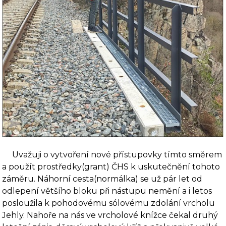
Uvažuji o vytvoření nové přístupovky tímto směrem
a použít prostředky(grant) ČHS k uskutečnění tohoto
záměru. Náhorní cesta(normálka) se už pár let od
odlepení většího bloku při nástupu nemění a i letos
posloužila k pohodovému sólovému zdolání vrcholu
Jehly. Nahoře na nás ve vrcholové knížce čekal druhý