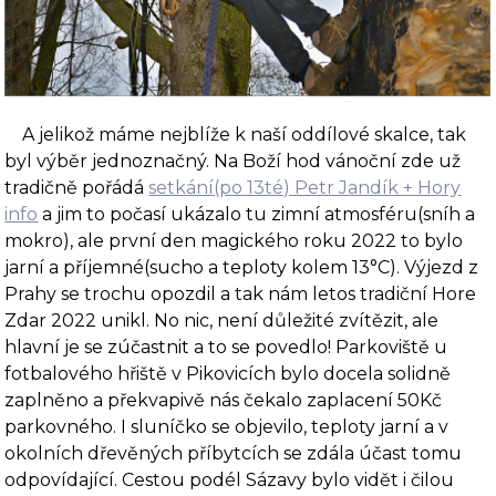
A jelikož máme nejblíže k naší oddílové skalce, tak
byl výběr jednoznačný. Na Boží hod vánoční zde už
tradičně pořádá
setkání(po 13té) Petr Jandík + Hory
info
a jim to počasí ukázalo tu zimní atmosféru(sníh a
mokro), ale první den magického roku 2022 to bylo
jarní a příjemné(sucho a teploty kolem 13°C). Výjezd z
Prahy se trochu opozdil a tak nám letos tradiční Hore
Zdar 2022 unikl. No nic, není důležité zvítězit, ale
hlavní je se zúčastnit a to se povedlo! Parkoviště u
fotbalového hřiště v Pikovicích bylo docela solidně
zaplněno a překvapivě nás čekalo zaplacení 50Kč
parkovného. I sluníčko se objevilo, teploty jarní a v
okolních dřevěných příbytcích se zdála účast tomu
odpovídající. Cestou podél Sázavy bylo vidět i čilou