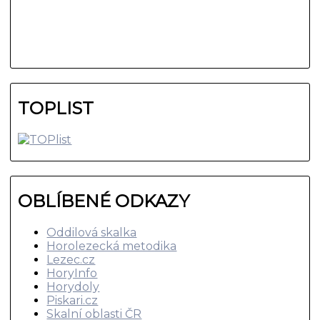
TOPLIST
OBLÍBENÉ ODKAZY
Oddilová skalka
Horolezecká metodika
Lezec.cz
HoryInfo
Horydoly
Piskari.cz
Skalní oblasti ČR