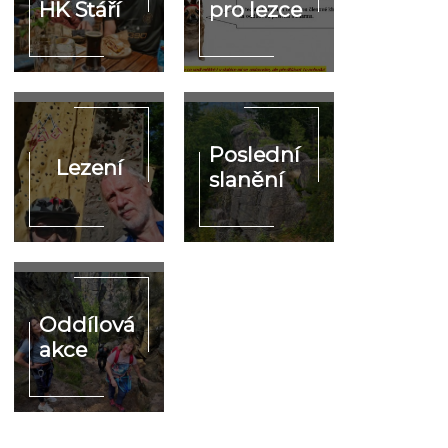
HK Stáří
pro lezce
Poslední
Lezení
slanění
Oddílová
akce