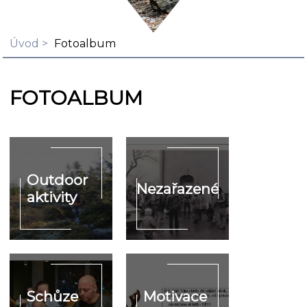
Úvod
Fotoalbum
FOTOALBUM
Outdoor
Nezařazené
aktivity
Schůze
Motivace