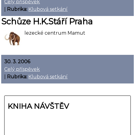
Celý příspěvek
|
Rubrika:
Klubová setkání
Schůze H.K.Stáří Praha
lezecké centrum Mamut
30. 3. 2006
Celý příspěvek
|
Rubrika:
Klubová setkání
KNIHA NÁVŠTĚV