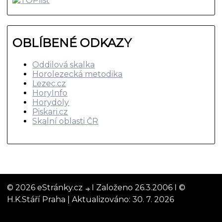
OBLÍBENÉ ODKAZY
Oddilová skalka
Horolezecká metodika
Lezec.cz
HoryInfo
Horydoly
Piskari.cz
Skalní oblasti ČR
© 2026 eStránky.cz
I Založeno 26.3.2006 I ©
H.K.Stáří Praha |
Aktualizováno: 30. 7. 2026