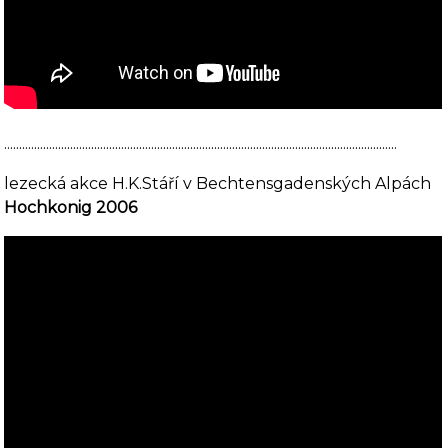
...................................................................................................................................
lezecká akce H.K.Stáří v Bechtensgadenských Alpách
Hochkonig 2006