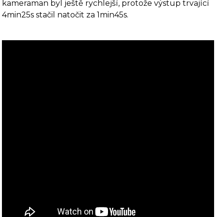
kameraman byl ještě rychlejší, protože výstup trvající
4min25s stačil natočit za 1min45s.