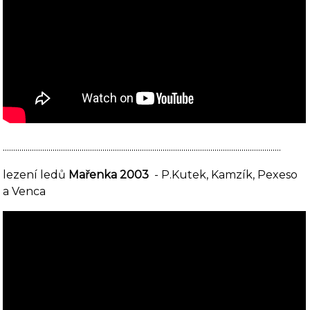
......................................................................................................................................
lezení ledů
Mařenka 2003
- P.Kutek, Kamzík, Pexeso
a Venca