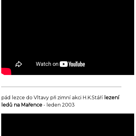
....................................................................................................................................
pád lezce do Vltavy při zimní akci H.K.Stáří
lezení
ledů na Mařence
- leden 2003