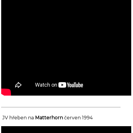
......................................................................................................................................
JV hřeben na
Matterhorn
červen 1994