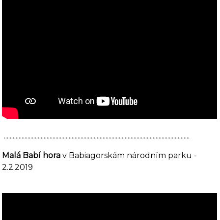
..............................................................................................................................
Malá Babí hora
v Babiagorskám národním parku -
2.2.2019