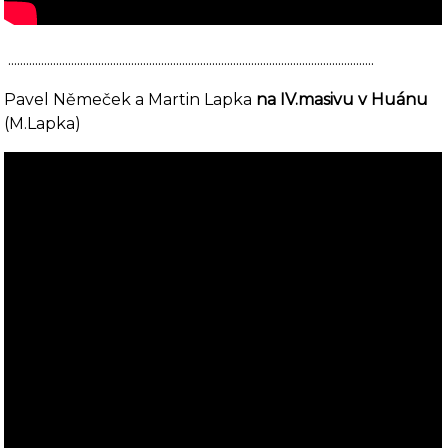
..........................................................................................................................
Pavel Němeček a Martin Lapka
na IV.masivu v Huánu
(M.Lapka)