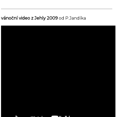
..............................................................................................................................................
vánoční video z Jehly 2009
od P.Jandíka