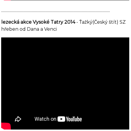
............................................................................................................................
lezecká akce Vysoké Tatry 2014
- Ťažký(Český štít) SZ
hřeben od Dana a Venci