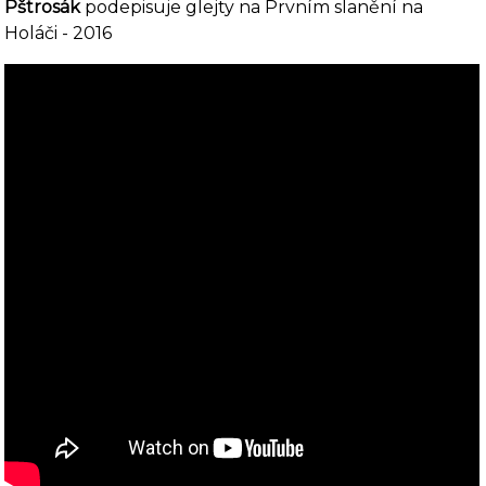
Pštrosák
podepisuje glejty na Prvním slanění na
Holáči
- 2016