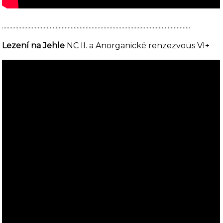
..............................................................................................................................
Lezení na Jehle
NC II. a Anorganické renzezvous VI+