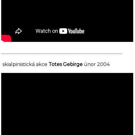
......................................................................................................................................
skialpinistická akce
Totes Gebirge
únor 2004