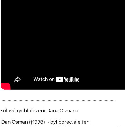
....................................................................................................................................
sólové rychlolezení Dana Osmana
Dan Osman
(†1998) - byl borec, ale ten