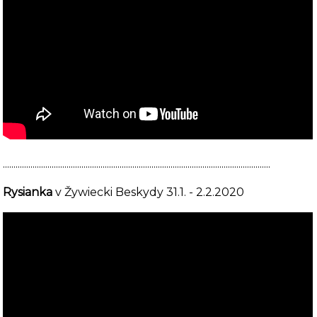
..............................................................................................................................
Rysianka
v Žywiecki Beskydy 31.1. - 2.2.2020