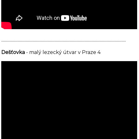
......................................................................................................................................
Dešťovka
- malý lezecký útvar v Praze 4