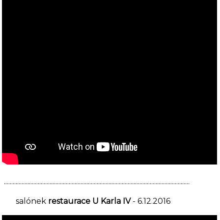
..............................................................................................................................
salónek
restaurace U Karla IV
- 6.12.2016