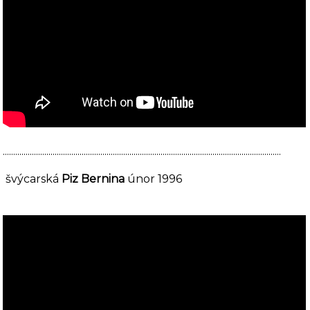
......................................................................................................................................
švýcarská
Piz Bernina
únor 1996