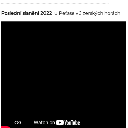
..............................................................................................................................
Poslední slanění 2022
u Peťase v Jizerských horách