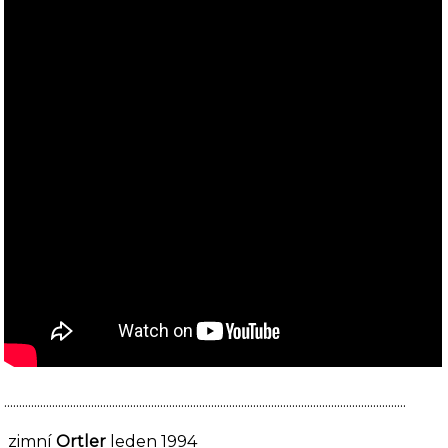
......................................................................................................................................
zimní
Ortler
leden 1994