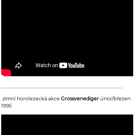
......................................................................................................................................
zimní horolezecká akce
Grossvenediger
únor/březen
1995