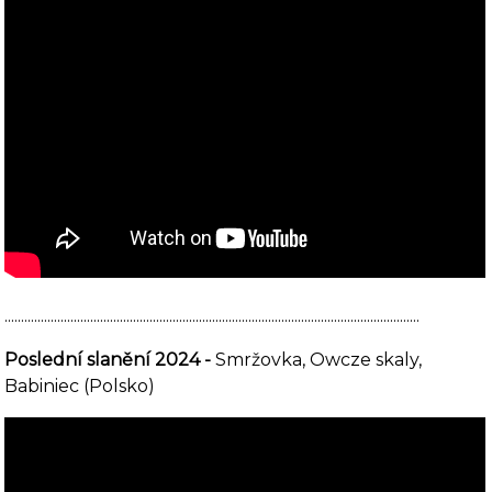
..............................................................................................................................
Poslední slanění 2024 -
Smržovka, Owcze skaly,
Babiniec (Polsko)