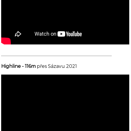
..............................................................................................................................
Highline - 116m
přes Sázavu 2021