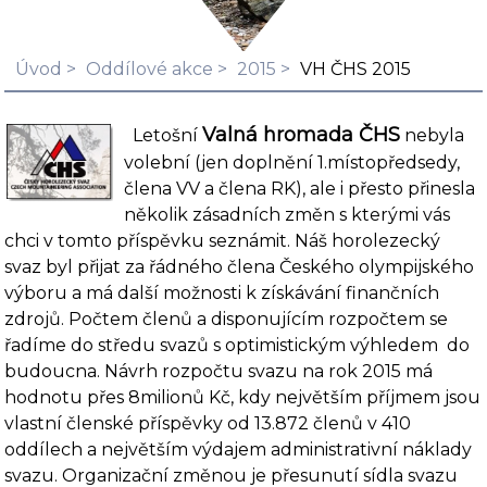
Úvod
Oddílové akce
2015
VH ČHS 2015
Valná hromada ČHS
Letošní
nebyla
volební (jen doplnění 1.místopředsedy,
člena VV a člena RK), ale i přesto přinesla
několik zásadních změn s kterými vás
chci v tomto příspěvku seznámit. Náš horolezecký
svaz byl přijat za řádného člena Českého olympijského
výboru a má další možnosti k získávání finančních
zdrojů. Počtem členů a disponujícím rozpočtem se
řadíme do středu svazů s optimistickým výhledem do
budoucna. Návrh rozpočtu svazu na rok 2015 má
hodnotu přes 8milionů Kč, kdy největším příjmem jsou
vlastní členské příspěvky od 13.872 členů v 410
oddílech a největším výdajem administrativní náklady
svazu. Organizační změnou je přesunutí sídla svazu