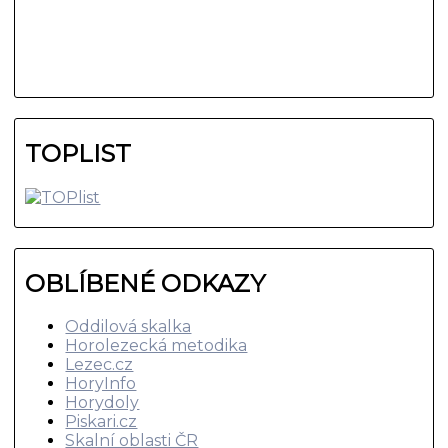
TOPLIST
OBLÍBENÉ ODKAZY
Oddilová skalka
Horolezecká metodika
Lezec.cz
HoryInfo
Horydoly
Piskari.cz
Skalní oblasti ČR