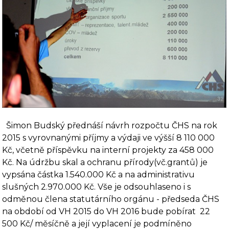
Šimon Budský přednáší návrh rozpočtu ČHS na rok
2015 s vyrovnanými příjmy a výdaji ve výšší 8 110 000
Kč, včetně příspěvku na interní projekty za 458 000
Kč. Na údržbu skal a ochranu přírody(vč.grantů) je
vypsána částka 1.540.000 Kč a na administrativu
slušných 2.970.000 Kč. Vše je odsouhlaseno i s
odměnou člena statutárního orgánu - předseda ČHS
na období od VH 2015 do VH 2016 bude pobírat 22
500 Kč/ měsíčně a její vyplacení je podmíněno