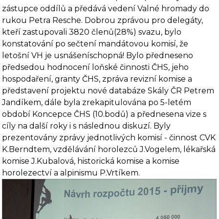
zástupce oddílů a předává vedení Valné hromady do
rukou Petra Resche. Dobrou zprávou pro delegáty,
kteří zastupovali 3820 členů(28%) svazu, bylo
konstatování po sečtení mandátovou komisí, že
letošní VH je usnášeníschopná! Bylo předneseno
předsedou hodnocení loňské činnosti ČHS, jeho
hospodaření, granty ČHS, zpráva revizní komise a
představení projektu nové databáze Skály ČR Petrem
Jandíkem, dále byla zrekapitulována po 5-letém
období
Koncepce ČHS
(10.bodů) a přednesena vize s
cíly na další roky i s následnou diskuzí. Byly
prezentovány zprávy jednotlivých komisí - činnost CVK
K.Berndtem, vzdělávání horolezců J.Vogelem, lékařská
komise J.Kubalová, historická komise a komise
horolezectví a alpinismu P.Vrtíkem.