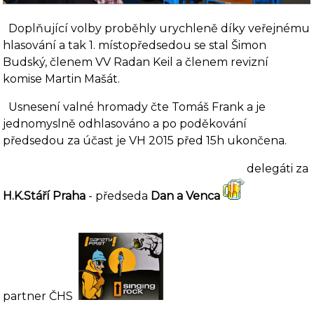
Doplňující volby proběhly urychleně díky veřejnému
hlasování a tak 1. místopředsedou se stal Šimon
Budský, členem VV Radan Keil a členem revizní
komise Martin Mašát.
Usnesení valné hromady čte Tomáš Frank a je
jednomyslně odhlasováno a po poděkování
předsedou za účast je VH 2015 před 15h ukončena.
delegáti za
H.K.Stáří Praha
- předseda
Dan a Venca
partner ČHS