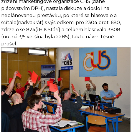
zřízení marketingové organizace ČHS (dané
plácovstvím DPH), nastala diskuze a došlo i na
neplánovanou přestávku, po které se hlasovalo a
sčítalo(nadvakrát) s výsledkem: pro 2304 proti 680,
zdrželo se 824(i H.K.Stáří) a celkem hlasovalo 3808
(nutná 3/5 většina byla 2285), takže návrh těsně
prošel.