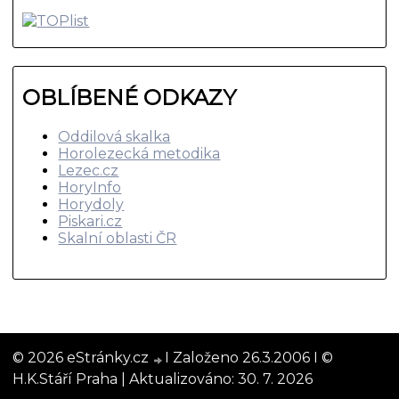
OBLÍBENÉ ODKAZY
Oddilová skalka
Horolezecká metodika
Lezec.cz
HoryInfo
Horydoly
Piskari.cz
Skalní oblasti ČR
© 2026 eStránky.cz
I Založeno 26.3.2006 I ©
H.K.Stáří Praha |
Aktualizováno: 30. 7. 2026