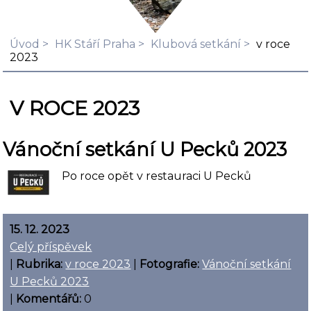
Úvod
HK Stáří Praha
Klubová setkání
v roce
2023
V ROCE 2023
Vánoční setkání U Pecků 2023
Po roce opět v restauraci U Pecků
15. 12. 2023
Celý příspěvek
|
Rubrika:
v roce 2023
|
Fotografie:
Vánoční setkání
U Pecků 2023
|
Komentářů:
0