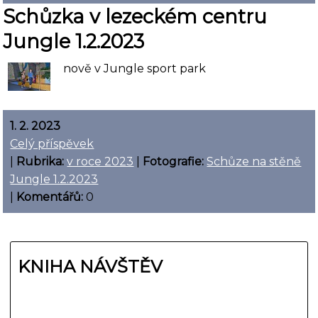
Schůzka v lezeckém centru
Jungle 1.2.2023
nově v Jungle sport park
1. 2. 2023
Celý příspěvek
|
Rubrika:
v roce 2023
|
Fotografie:
Schůze na stěně
Jungle 1.2.2023
|
Komentářů:
0
KNIHA NÁVŠTĚV