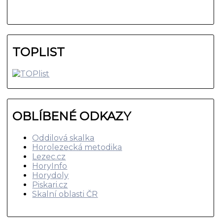
TOPLIST
OBLÍBENÉ ODKAZY
Oddilová skalka
Horolezecká metodika
Lezec.cz
HoryInfo
Horydoly
Piskari.cz
Skalní oblasti ČR