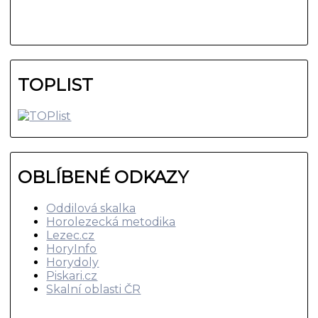
TOPLIST
OBLÍBENÉ ODKAZY
Oddilová skalka
Horolezecká metodika
Lezec.cz
HoryInfo
Horydoly
Piskari.cz
Skalní oblasti ČR