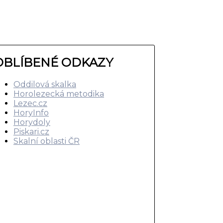
OBLÍBENÉ ODKAZY
Oddilová skalka
Horolezecká metodika
Lezec.cz
HoryInfo
Horydoly
Piskari.cz
Skalní oblasti ČR