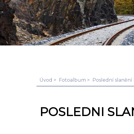
Úvod
Fotoalbum
Poslední slanění
POSLEDNI SLAN