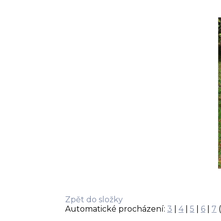
Zpět do složky
Automatické procházení:
3
|
4
|
5
|
6
|
7
(