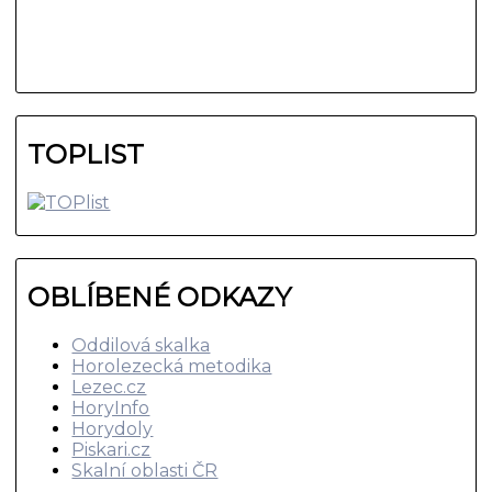
TOPLIST
OBLÍBENÉ ODKAZY
Oddilová skalka
Horolezecká metodika
Lezec.cz
HoryInfo
Horydoly
Piskari.cz
Skalní oblasti ČR