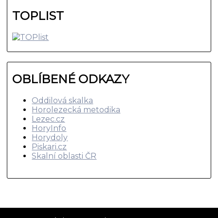
TOPLIST
OBLÍBENÉ ODKAZY
Oddilová skalka
Horolezecká metodika
Lezec.cz
HoryInfo
Horydoly
Piskari.cz
Skalní oblasti ČR