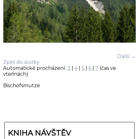
Další →
Zpět do složky
Automatické procházení:
3
|
4
|
5
|
6
|
7
(čas ve
vteřinách)
Bischofsmutze
KNIHA NÁVŠTĚV