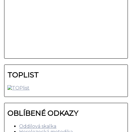
TOPLIST
OBLÍBENÉ ODKAZY
Oddilová skalka
Horolezecká metodika