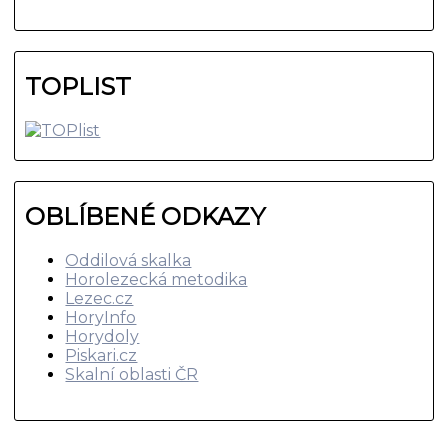
TOPLIST
OBLÍBENÉ ODKAZY
Oddilová skalka
Horolezecká metodika
Lezec.cz
HoryInfo
Horydoly
Piskari.cz
Skalní oblasti ČR