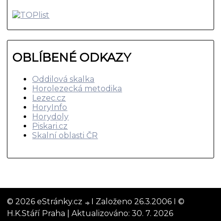
OBLÍBENÉ ODKAZY
Oddilová skalka
Horolezecká metodika
Lezec.cz
HoryInfo
Horydoly
Piskari.cz
Skalní oblasti ČR
© 2026 eStránky.cz
I Založeno 26.3.2006 I ©
H.K.Stáří Praha |
Aktualizováno: 30. 7. 2026