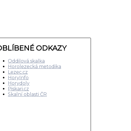
OBLÍBENÉ ODKAZY
Oddilová skalka
Horolezecká metodika
Lezec.cz
HoryInfo
Horydoly
Piskari.cz
Skalní oblasti ČR