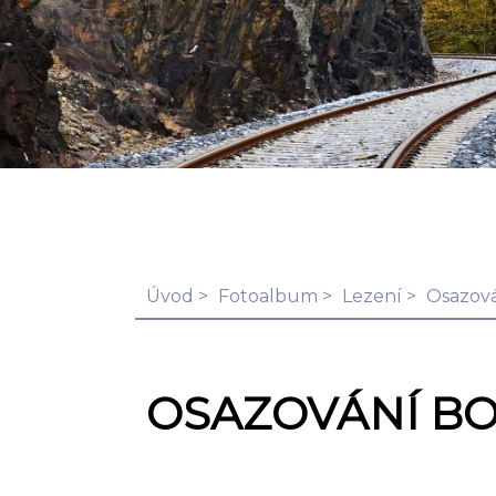
Úvod
Fotoalbum
Lezení
Osazová
OSAZOVÁNÍ B