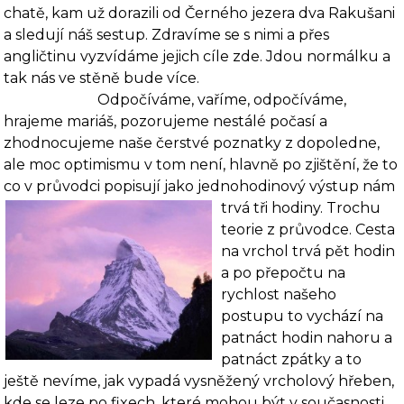
chatě, kam už dorazili od Černého jezera dva Rakušani
a sledují náš sestup. Zdravíme se s nimi a přes
angličtinu vyzvídáme jejich cíle zde. Jdou normálku a
tak nás ve stěně bude více.
Odpočíváme, vaříme, odpočíváme,
hrajeme mariáš, pozorujeme nestálé po­časí a
zhodnocujeme naše čerstvé poznatky z dopoledne,
ale moc optimismu v tom není, hlavně po zjištění, že to
co v průvodci popisují jako
jednohodinový výstup nám
trvá tři ho­diny. Trochu
teorie z průvodce. Cesta
na vrchol trvá pět hodin
a po přepočtu na
rychlost na­šeho
postupu to vychází na
patnáct hodin nahoru a
patnáct zpátky a to
ještě nevíme, jak vy­padá vysněžený vrcholový hřeben,
kde se leze po fixech, které mohou být v současnosti