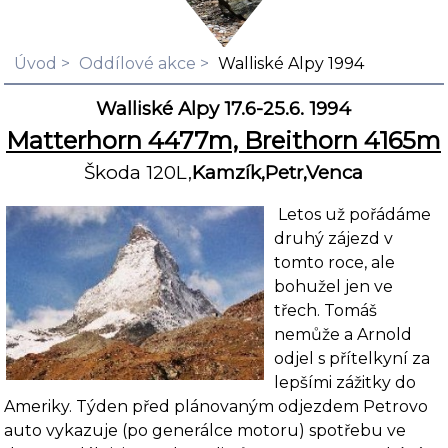
Úvod
Oddílové akce
Walliské Alpy 1994
Walliské Alpy 17.6-25.6. 1994
Matterhorn 4477m, Breithorn 4165m
Škoda 120L,
Kamzík,Petr,Venca
Letos už pořádáme
druhý zájezd v
tomto roce, ale
bohužel jen ve
třech. To­máš
nemůže a Arnold
odjel s přítelkyní za
lepšími zážitky do
Ameriky. Týden před plánova­ným odjezdem Petrovo
auto vykazuje (po generálce motoru) spotřebu ve