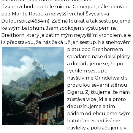
úzkorozchodnou železnici na Gonegrat, dále ledovec
pod Monte Rosou a nej­vyšší vr­chol Švýcarska
Dufourspitz(4634m). Začíná foukat a tak sestupujeme
ke svým bato­hům. Jsem spo­kojen s výstupem na
Breithorn, který je zatím mým nejvyšším vrcholem, ale
i s předsta­vou, že nás čeká už jen sestup. Na sněhovém
platu pod
Breithornem
spřádáme naše další plány
a do­hadujeme se, že po
rychlém sestupu
navštívíme Grindelwald s
proslulou se­verní stěnou
Ei­geru. Zjištujeme, že nám
zůstává více jídla a proto
debužírujeme a tím
pádem od­lehčujeme svým
batohům. Sundáváme
návleky a pokračujeme v