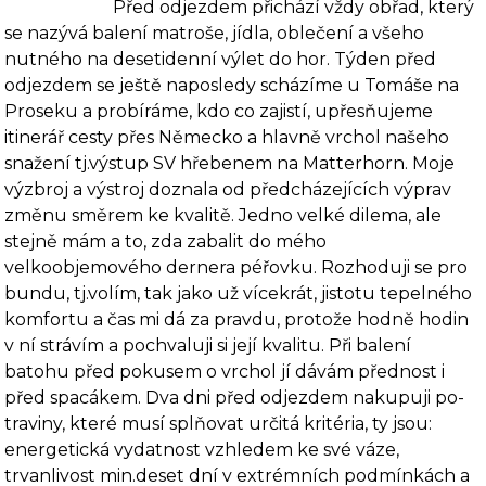
Před odjezdem přichází vždy obřad, který
se nazývá balení matroše, jídla, oblečení a všeho
nutného na desetidenní výlet do hor. Týden před
odjezdem se ještě napo­sledy scházíme u Tomáše na
Proseku a probíráme, kdo co zajistí, upřesňujeme
itinerář cesty přes Německo a hlavně vrchol našeho
snažení tj.výstup SV hřebenem na Matterhorn. Moje
výzbroj a výstroj doznala od předcházejících výprav
změnu směrem ke kvalitě. Jedno velké dilema, ale
stejně mám a to, zda zabalit do mého
velkoobjemového dernera péřovku. Rozho­duji se pro
bundu, tj.volím, tak jako už vícekrát, jistotu tepelného
komfortu a čas mi dá za pravdu, protože hodně hodin
v ní strávím a pochvaluji si její kvalitu. Při balení
batohu před pokusem o vrchol jí dávám přednost i
před spacákem. Dva dni před odjezdem nakupuji po­
traviny, které musí splňovat určitá kritéria, ty jsou:
energetická vydatnost vzhledem ke své váze,
trvanlivost min.deset dní v extrémních podmínkách a