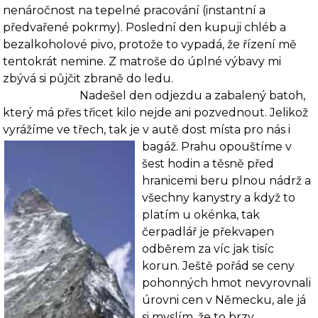
nenáročnost na tepelné pracování (instantní a
předvařené pokrmy). Poslední den kupuji chléb a
bezalkoholové pivo, protože to vypadá, že řízení mě
tentokrát nemine. Z matroše do úplné výbavy mi
zbývá si půjčit zbraně do ledu.
Nadešel den odjezdu a zabalený batoh,
který má přes třicet kilo nejde ani pozvednout. Jelikož
vyrážíme ve třech, tak je v autě dost místa pro nás i
bagáž. Prahu opouš­tíme v
šest hodin a těsně před
hranicemi beru plnou nádrž a
všechny kanystry a když to
platím u okénka, tak
čerpadlář je překvapen
odběrem za víc jak tisíc
korun. Ještě pořád se ceny
pohonných hmot nevyrovnali
úrovni cen v Německu, ale já
si myslím, že to brzy