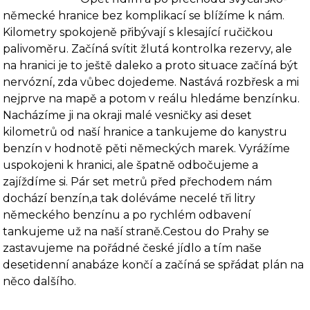
německé hranice bez komplikací se blížíme k nám.
Kilometry spokojeně přibývají s klesající ručičkou
palivoměru. Začíná svítit žlutá kontrolka rezervy, ale
na hranici je to ještě daleko a proto situace začíná být
nervózní, zda vůbec dojedeme. Nastává rozbřesk a mi
nejprve na mapě a potom v reálu hledáme ben­zínku.
Nacházíme ji na okraji malé vesničky asi deset
kilometrů od naší hranice a tankujeme do kanystru
benzín v hodnotě pěti německých marek. Vyrážíme
uspokojeni k hranici, ale špatně odbočujeme a
zajíždíme si. Pár set metrů před přechodem nám
dochází benzín,a tak doléváme necelé tři litry
německého benzínu a po rychlém odbavení
tankujeme už na naší straně.Cestou do Prahy se
zastavujeme na pořádné české jídlo a tím naše
desetidenní anabáze končí a začíná se spřádat plán na
něco dalšího.