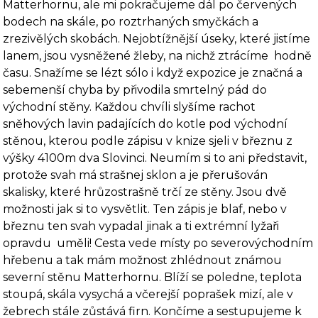
Matterhornu, ale mi pokračujeme dál po červených
bodech na skále, po roztrhaných smyčkách a
zrezivělých skobách.
Nejobtížnější úseky, které jistíme
lanem, jsou vysněžené žleby, na nichž ztrácíme
hodně
času. Snažíme se lézt sólo i když expozice je značná a
sebemenší chyba by přivodila smrtelný pád do
východní stěny. Každou chvíli slyšíme rachot
sněhových lavin padajících do kotle pod východní
stěnou, kterou podle zápisu v knize sjeli v březnu z
výšky 4100m dva Slovinci. Neumím si to ani představit,
protože svah má strašnej sklon a je přerušován
skalisky, které hrůzostrašně trčí ze stěny. Jsou dvě
možnosti jak si to vysvětlit. Ten zápis je blaf, nebo v
březnu ten svah vypadal jinak a ti extrémní lyžaři
opravdu
uměli! Cesta vede místy po severovýchodním
hřebenu a tak mám možnost zhlédnout známou
severní stěnu Matterhornu. Blíží se poledne, teplota
stoupá, skála vysychá a včerejší poprašek mizí, ale v
žebrech stále zůstává firn. Končíme a sestupujeme k