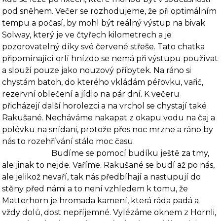
pod sněhem. Večer se rozhodujeme, že při optimálním
tempu a počasí, by mohl být reálný výstup na bivak
Solway, který je ve čtyřech kilometrech a je
pozorovatelný díky své červené střeše. Tato chatka
připomínající orlí hnízdo se nemá při výstupu používat
a slouží pouze jako nou­zový příbytek. Na ráno si
chystám batoh, do kterého vkládám péřovku, vařič,
rezervní oble­čení a jídlo na pár dní. K večeru
přicházejí další horolezci a na vrchol se chystají také
Rakušané. Necháváme nakapat z okapu vodu na čaj a
polévku na snídani, protože přes noc mrzne a ráno by
nás to rozehřívání stálo moc času.
Budíme se pomocí budíku ještě za tmy,
ale jinak to nejde. Vaříme. Rakušané se budí až po nás,
ale jelikož nevaří, tak nás předbíhají a nastupují do
stěny před námi a to není vzhledem k tomu, že
Matterhorn je hromada kamení, která ráda padá a
vždy dolů, dost nepříjemné. Vylézáme oknem z Hornli,