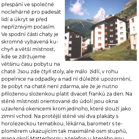
přespání ve společné
noclehárně pro pa­desát
lidí a úkryt se před
nepříznivým počasím.
Ve spodní části chaty je
skromně vybavená ku­
chyň a větší místnost,
kde se zdržujeme
většinu času pobytu na
chatě. Jsou zde čtyři stoly, ale málo
židlí, v rohu
popelnice na odpadky a nad ní důležité upozornění,
že pobyt na chatě není zdarma, ale že je nutno
přiloženou složenkou platit dvacet franků za den. Na
stěně místnosti orientované do údolí jsou okna
uzavřená okenicemi krom jednoho, které slouží jako
zimní vchod. Na protější stěně visí dva plakáty s
horolezeckou tematikou, lékárna, barometr s te­
ploměrem ukazujícím tak maximálně osm stupňů,
mapa okolí Matterhornu a telefon u kte­rého jsou