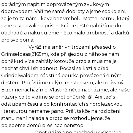
pořádným napitím doprovázeným zvukovým
doprovodem. Vaříme samé dobroty a jsme spokojeni,
že je to za námi i když bez vrcholu Matterhornu, který
jsme si schovali na příště. Krátce ještě na­hlížíme do
obchodů a nakupujeme něco málo drobností a dárků
pro své doma.
Vyrážíme směr vnitrozemí přes sedlo
Grimselpaas(2165m), kde při sjezdu z něho se nám
poněkud více zahřály kotouče brzd a musíme je
nechat chvíli shladnout. Po­časí se kazí a před
Grindelwaldem nás stíhá bouřka provázená silným
deštěm. Projíždíme ce­lým městečkem, ale obávaný
Eiger nenacházíme. Vlastně něco nacházíme, ale naše
názory co to vidíme se protichůdně liší. Ani teď s
odstupem času a po konfrontacích s horolezeckou
literaturou nemáme jasno. Prší, takže na rozložení
stanu není nálada a proto se rozhodujeme, že
pojedeme domů přes noc nonstop.
Opět řídím a po přechodu švýcarsko-