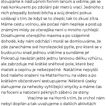
stoupáme k nástupním fixním lanům a vidíme, jak se
naši konkurenti po zdolání pár metrů vrací. Jednoho z
nich přepadly bolesti břicha a svůj dnešní pokus
vzdávají s tím, že když se to zlepší, tak to zkusí zítra.
Máme cestu volnou, ale počasí nám nepřeje a postup
známými místy ze včerejška není o mnoho rychlejší.
Dosahu­jeme včerejšího maxima a po vzájemné
dohodě, kdy nám odchází i morál se domlouváme, že
zde zanecháme své horolezecké pytle, pro které se v
budoucnu snad jednou vrátíme a sun­dáme je!
Pokračuji navázán ještě jednu lanovou délku vzhůru,
ale zabrzďuje mě krátké sně­hové pole, které bez
maček a cepínu je nebezpečné.
Natáčíme nejvyšší
bod našeho snažení na Matter­hornu na video a po
krátkém občerstvení sestupujeme. Některé úseky
slaňujeme za nehezky vyhlížející smyčky a máme čas
na focení a natočení pěkných záběrů ze stěny.
Vracíme se na Hornli s tím, že vrchol nám
nebyl dopřán a tak uvažujeme o dalších aktivitách