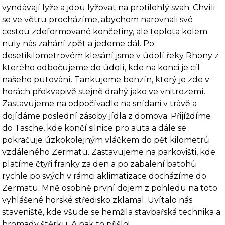
vyndávají lyže a jdou lyžovat na protilehlý svah. Chvíli
se ve větru procházíme, abychom narovnali své
cestou zdeformované končetiny, ale teplota kolem
nuly nás zahání zpět a jedeme dál. Po
desetikilometrovém klesání jsme v údolí řeky Rhony z
kterého odbočujeme do údolí, kde na konci je cíl
našeho putování. Tankujeme benzín, který je zde v
horách překvapivě stejně drahý jako ve vnitrozemí.
Zastavujeme na od­počívadle na snídani v trávě a
dojídáme poslední zásoby jídla z domova. Přijíždíme
do Tasche, kde končí silnice pro auta a dále se
pokračuje úzkokolejným vláčkem do pět kilome­trů
vzdáleného Zermatu. Zastavujeme na parkovišti, kde
platíme čtyři franky za den a po za­balení batohů
rychle po svých v rámci aklimatizace docházíme do
Zermatu. Mně osobně první dojem z pohledu na toto
vyhlášené horské středisko zklamal. Uvítalo nás
staveniště, kde všude se hemžila stavbařská technika a
hromady štěrku. A pak to přišlo!