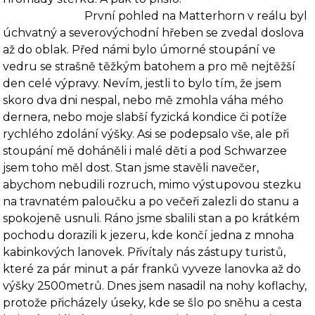
První pohled na Matterhorn v reálu byl
úchvatný a severovýchodní hřeben se zvedal doslova
až do oblak. Před námi bylo úmorné stoupání ve
vedru se strašně těžkým batohem a pro mě nejtěžší
den celé výpravy. Nevím, jestli to bylo tím, že jsem
skoro dva dni nespal, nebo mě zmohla váha mého
dernera, nebo moje slabší fyzická kondice či potíže
rychlého zdolání výšky. Asi se podepsalo vše, ale při
stoupání mě doháněli i malé děti a pod Schwarzee
jsem toho měl dost. Stan jsme stavěli navečer,
abychom nebudili rozruch, mimo výstupovou stezku
na travnatém paloučku a po večeři zalezli do stanu a
spokojeně usnuli. Ráno jsme sbalili stan a po krátkém
pochodu dorazili k jezeru, kde končí jedna z mnoha
ka­binkových lanovek. Přivítaly nás zástupy turistů,
které za pár minut a pár franků vyveze la­novka až do
výšky 2500metrů. Dnes jsem nasadil na nohy koflachy,
protože přicházely úseky, kde se šlo po sněhu a cesta