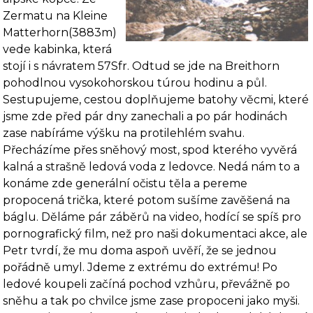
Zermatu na Kleine
Matterhorn(3883m)
vede kabinka, která
stojí i s návratem 57Sfr. Odtud se jde na Breithorn
pohodlnou vysokohorskou túrou hodinu a půl.
Sestupujeme, cestou doplňujeme batohy věcmi, které
jsme zde před pár dny zanechali a po pár hodinách
zase nabíráme výšku na protilehlém svahu.
Přecházíme přes sněhový most, spod kterého vyvěrá
kalná a strašně ledová voda z ledovce. Nedá nám to a
konáme zde gene­rální očistu těla a pereme
propocená trička, které potom sušíme zavěšená na
báglu. Děláme pár záběrů na video, hodící se spíš pro
pornografický film, než pro naši dokumentaci akce, ale
Petr tvrdí, že mu doma aspoň uvěří, že se jednou
pořádně umyl. Jdeme z extrému do ex­trému! Po
ledové koupeli začíná pochod vzhůru, převážně po
sněhu a tak po chvilce jsme zase pro­poceni jako myši.