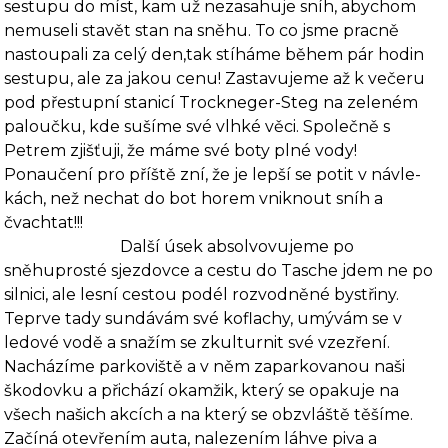
sestupu do míst, kam už ne­zasahuje sníh, abychom
nemuseli stavět stan na sněhu. To co jsme pracně
nastoupali za celý den,tak stíháme během pár hodin
sestupu, ale za jakou cenu! Zastavujeme až k večeru
pod přestupní stanicí Trockneger-Steg na zeleném
paloučku, kde sušíme své vlhké věci. Společně s
Petrem zjišťuji, že máme své boty plné vody!
Ponaučení pro příště zní, že je lepší se potit v návle­
kách, než nechat do bot horem vniknout sníh a
čvachtat!!!
Další úsek absolvovujeme po
sněhuprosté sjezdovce a cestu do Tasche jdem ne po
silnici, ale lesní cestou podél rozvodněné bystřiny.
Teprve tady sundávám své ko­flachy, umývám se v
ledové vodě a snažím se zkulturnit své vzezření.
Nacházíme parkoviště a v něm zaparkovanou naši
škodovku a přichází okamžik, který se opakuje na
všech našich ak­cích a na který se obzvláště těšíme.
Začíná otevřením auta, nalezením láhve piva a