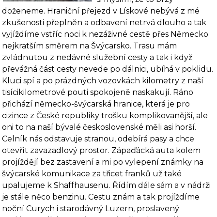
doženeme. Hra­niční přejezd v Lískové nebývá z mé
zkušenosti přeplněn a odbavení netrvá dlouho a tak
vy­jíždíme vstříc noci k nezáživné cestě přes Německo
nejkratším směrem na Švýcarsko. Trasu mám
zvládnutou z nedávné služební cesty a tak i když
převážná část cesty nevede po dálnici, ubíhá v poklidu.
Kluci spí a po prázdných vozovkách kilometry z naší
tisícikilometrové pouti spokojeně naskakují. Ráno
přichází německo-švýcarská hranice, která je pro
cizince z České republiky trošku komplikovanější, ale
oni to na naší bývalé československé měli asi horší.
Celník nás odstavuje stranou, odebírá pasy a chce
otevřít zavazadlový prostor. Zápaďácká auta kolem
projíždějí bez zastavení a mi po vylepení známky na
švýcarské komunikace za tři­cet franků už také
upalujeme k Shaffhausenu. Řídím dále sám a v nádrži
je stále něco benzinu. Cestu znám a tak projíždíme
noční Curych i starodávný Luzern, proslavený