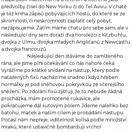
předvolby čísel do New Yorku či do Tel Avivu. V chatě
je též kniha zápisů pobý­vajících hostů, do které se ze
skromnosti, či neskromnosti zaplatit celý pobyt,
nezapisujeme. Zatím máme chatu pro sebe sami, ale v
následující dny sem dorazí dva horolezci z Kitzbuhlu,
dvojka z Ulmu, dvojka mladých Angličanů z Newcastlu
a dvojka francouzů.
Následující den stáváme do zamlženého
rána, ale jsme plni očekávání co nás nahoře čeká.
Vyrážíme po krátké snídani na nástup, který podle
natažených fixů nacházíme snadno i když hřeben
normálky je pod sněhovou pokrývkou ze včerejšího
sněžení. Po zdolání fixů zjišťuji, že to nebude žádná
procházka, mám promočené rukavice, ale
pokračujeme dál suťovým polem. Jdeme nalehko bez
batohu, maček a naším cílem je probádání nástupu.
Počasí nám nepřeje, viditelnost kolísá podle množství
mraků, které ustavičně bombardují vrchol