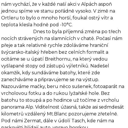
nám vychází, že v každé naší akci v Alpách aspoň
jednou spíme ve stanu po­řádně vysoko. V zimě na
Ortleru to bylo o mnoho horší, foukal ostrý vítr a
teplota klesla hodně pod -10°C.
Dnes to byla příjemná změna po třech
nocích strávených na slamnících v chatě. Počasí nám
přeje a tak relativně rychle zdoláváme hraniční
švýcarsko-italský hřeben bez celních formalit a
ocitáme se u úpatí Breithornu, na který vedou
vyšlapané stopy od zá­stupů výletníků. Nadešel
okamžik, kdy sundáváme batohy, které zde
zanecháváme a připravu­jeme se na výstup.
Nazouváme mačky, beru něco sušenek, fotoaparát na
vrcholovou fotku a do rukou lyžařské hole. Bez
batohu to stoupá a po hodince už točíme z vrcholu
panorama Alp. Viditelnost úžasná, takže asi sedmdesát
kilometrů vzdálený Mt.Blanc pozorujeme zře­telně.
Pod námi Zermat, dále v údolí Tasch, kde nám na
parkovišti hlídají auto, vpravo hor­skou