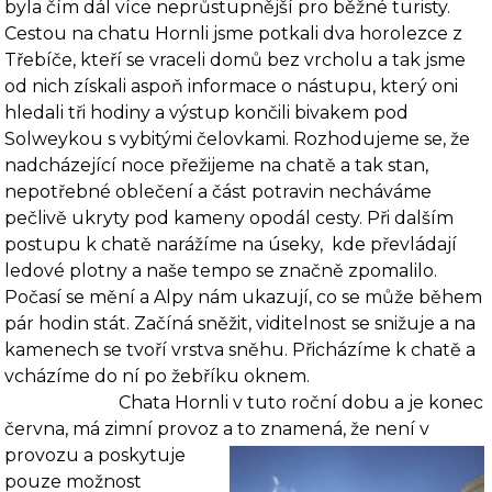
byla čím dál více neprůstupnější pro běžné turisty.
Cestou na chatu Hornli jsme potkali dva horolezce z
Třebíče, kteří se vraceli domů bez vrcholu a tak jsme
od nich získali aspoň informace o nástupu, který oni
hledali tři hodiny a výstup končili bivakem pod
Solweykou s vybitými čelovkami. Rozhodujeme se, že
nadcházející noce přeži­jeme na chatě a tak stan,
nepotřebné oblečení a část potravin necháváme
pečlivě ukryty pod kameny opodál cesty. Při dalším
postupu k chatě narážíme na úseky,
kde převládají
ledové plotny a naše tempo se značně zpomalilo.
Počasí se mění a Alpy nám ukazují, co se může bě­hem
pár hodin stát. Začíná sněžit, viditelnost se snižuje a na
kamenech se tvoří vrstva sněhu. Přichá­zíme k chatě a
vcházíme do ní po žebříku oknem.
Chata Hornli v tuto roční dobu a je konec
června, má zimní provoz
a to zna­mená, že není v
provozu a poskytuje
pouze možnost