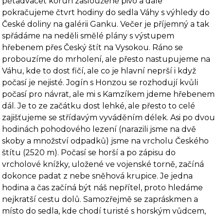
pětadvacet korun zasloužené pivo a dále
pokračujeme čtvrt hodiny do sedla Váhy s výhledy do
České doliny na galérii Ganku. Večer je příjemný a tak
spřádáme na neděli smělé plány s výstupem
hřebenem přes Český štít na Vysokou. Ráno se
probouzíme do mrholení, ale přesto nastupujeme na
Váhu, kde to dost fičí, ale co je hlavní neprší i když
počasí je nejisté. Jogín s Honzou se rozhodují kvůli
počasí pro návrat, ale mi s Kamzíkem jdeme hřebenem
dál. Je to ze začátku dost lehké, ale přesto to celé
zajišťujeme se střídavým vyváděním délek. Asi po dvou
hodinách pohodo­vého lezení (narazili jsme na dvě
skoby a množství odpadků) jsme na vrcholu Českého
štítu (2520 m). Počasí se horší a po zápisu do
vrcholové knížky, uložené ve vojenské torně, začíná
dokonce padat z nebe sněhová krupice. Je jedna
hodina a čas začíná být náš nepřítel, proto hledáme
nejkratší cestu dolů. Samozřejmě se zapráskmen a
místo do sedla, kde chodí turisté s horským vůdcem,