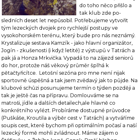
do toho něco přišlo a
tak klub zde po­
sledních deset let nepůsobil. Potřebujeme vytvořit
tým lezeckých dvojek pro rychlejší po­stupy ve
vysokohorském terénu, který bude pro nás neznámý.
Krystalizuje sestava Kamzík - jako hlavní organizátor,
Jogín - zkušenosti (i když letité) z výstupů v Tatrách a
pak já a Honza Mrkvička. Vypadá to na zájezd seniorů
do hor, protože náš věkový průměr šplhá k
pětačtyřicítce.
Letošní sezóna pro mne není nijak
sportovně úspěšná a tak jsem zvědavý jak to půjde. Na
klubové schůzi posunujeme termín o týden později a
tak je ještě čas na přípravu. Domlouváme se na
matroši, jídle a dalších detailech,ale hlavně co
konkrétního vylézt. Probí­ráme dostupné průvodce
(Puškáše, Kroutila a výběr cest v Tatrách) a vytváříme
soupis cest, které bychom při optimálním počasí a naší
lezecký formě mohli zvládnout. Máme zájem o