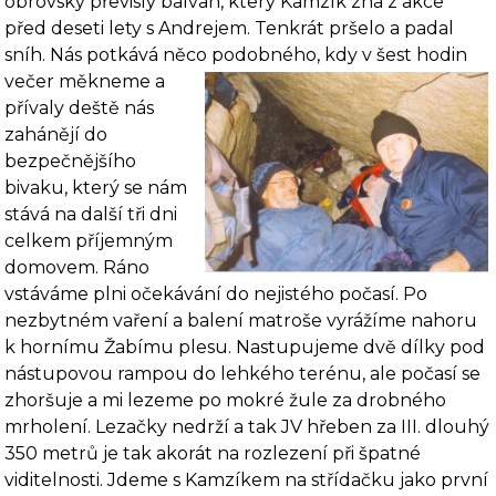
obrovský převislý balvan, který Kamzík zná z akce
před deseti lety s Andrejem. Tenkrát pršelo a padal
sníh. Nás potkává něco
podobného, kdy v šest hodin
večer měkneme a
přívaly deště nás
zahánějí do
bezpečnějšího
bivaku, který se nám
stává na další tři dni
celkem příjemným
domovem. Ráno
vstáváme plni očekávání do nejis­tého počasí. Po
nezbytném vaření a balení matroše vyrážíme nahoru
k hornímu Žabímu plesu. Nastupujeme dvě dílky pod
nástupovou rampou do lehkého terénu, ale počasí se
zhor­šuje a mi lezeme po mokré žule za drobného
mrholení. Lezačky nedrží a tak JV hřeben za III. dlouhý
350 metrů je tak akorát na rozlezení při špatné
viditelnosti. Jdeme s Kamzíkem na střídačku jako první