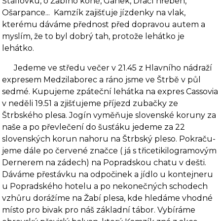
Štáflovku, o Žabího koně, Ganek, Dračí hřeben,
Ošarpance...
Kamzík zajišťuje jízdenky na vlak,
kterému dáváme přednost před dopravou autem a
myslím, že to byl dobrý tah, protože lehátko je
lehátko.
Jedeme ve středu večer v 21.45 z Hlavního nádraží
expresem Medzilaborec a ráno jsme ve Štrbě v půl
sedmé. Kupujeme zpáteční lehátka na expres Cassovia
v neděli 19.51 a zjišťujeme příjezd zubačky ze
Štrbského plesa. Jogín vyměňuje slovenské koruny za
naše a po převlečení do šusťáku jedeme za 22
slovenských korun nahoru na Štrbský pleso. Pokraču­
jeme dále po červené značce ( já s třicetikilogramovým
Dernerem na zádech) na Popradskou chatu v dešti.
Dáváme přestávku na odpočinek a jídlo u kontejneru
u Popradského hotelu a po nekonečných schodech
vzhůru dorážíme na Žabí plesa, kde hledáme vhodné
místo pro bi­vak pro náš základní tábor. Vybíráme