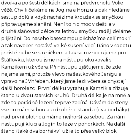
dvojka a po šesti délkách jsme na předvrcholu Volie
věžě. Chvíli če­káme na Jogína a Honzu a pak hledáme
sestup dolů a když nacházíme kroužek se smyčkou
připravujeme slanění. Není to nic moc v dešti a v
druhé slaňovací délce za letitou smyčku ra­ději děláme
přijištění. Do našeho basecampu přicházíme celí mokří
a tak navečer nastává velké sušení věcí. Ráno v sobotu
je čisté nebe se sluníčkem a tak se rozhodujeme pro
Štá­flovku, kterou jsme na nástupu okukovali s
Kamzíkem už včera. Při nástupu zjišťujeme, že zde
nejsme sami, protože vlevo na šestkového Janigu a
vpravo na JVhřeben, který jsme lezli včera se chystají
další horolezci. První délku vytahuje Kamzík a zřizuje
štand u dvou starších kruhů. Druhá délka je na mně a
zde to pořádné lezení teprve začíná. Dávám do stěny
vše co mám sebou a u druhého štandu (dva borháky)
nad první plotnou máme nejhorší za sebou. Za námi
nastupují kluci a Jogín to leze v pohorkách. Na další
štand (také dva borháky) už je to přes velký blok