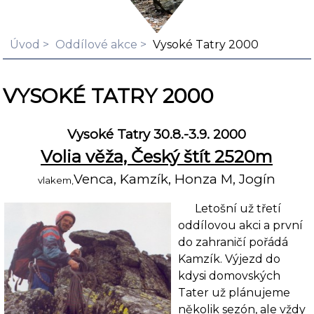
Úvod
Oddílové akce
Vysoké Tatry 2000
VYSOKÉ TATRY 2000
Vysoké Tatry 30.8.-3.9. 2000
Volia věža, Český štít 2520m
Venca, Kamzík, Honza M, Jogín
vlakem,
Letošní už třetí
oddílovou akci a první
do zahraničí pořádá
Kamzík. Výjezd do
kdysi do­movských
Tater už plánujeme
několik sezón, ale vždy