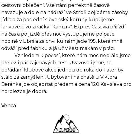
cestovní oblečení. Vše nám perfektně časově
navazuje a dole na nádraží ve Štrbě dojídáme zásoby
jídla a za poslední slovenský koruny kupujeme
lahvové pivo značky "Kamzík". Expres Casovia přijíždí
na čas a po jízdě přes noc vystupu­jeme po páté
hodině v Libni a za chvilku nám jede 195, která mně
odváží před fabriku a já už v šest makám v práci.
Vzhledem k počasí, které nám moc nepřálo jsme
přelezli pár zajímavých cest. Uvažo­vali jsme, že
pořádání klubové akce jednou do roka do Tater by
stálo za zamyšlení. Ubyto­vání na chatě u Viktora
Beránka jde objednat předem a cena 120 Ks - sleva pro
horolezce je dobrá.
Venca