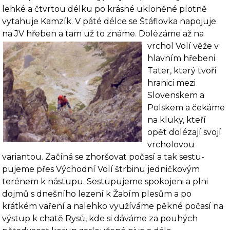
lehké a čtvrtou délku po krásné ukloněné plotně
vytahuje Kamzík. V páté délce se Štáflovka napojuje
na JV hřeben a tam už to známe. Dolézáme až na
vrchol
Volí věže v
hlavním hřebeni
Tater, který tvoří
hranici mezi
Slovenskem a
Polskem a čekáme
na kluky, kteří
opět dolézají svojí
vrcholovou
variantou. Začíná se zhoršovat počasí a tak sestu­
pujeme přes Východní Volí štrbinu jedničkovým
terénem k nástupu. Sestupujeme spokojeni a plni
dojmů s dnešního lezení k Žabím plesům a po
krátkém vaření a nalehko využíváme pěkné počasí na
výstup k chatě Rysů, kde si dáváme za pouhých