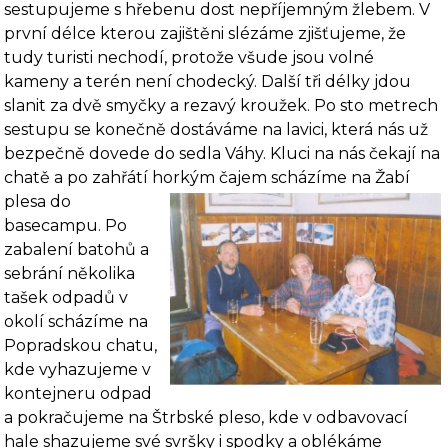
sestupujeme s hřebenu dost nepříjemným žlebem. V
první délce kterou zajištěni slézáme zjišťujeme, že
tudy turisti nechodí, protože všude jsou volné
kameny a terén není chodecký. Další tři délky jdou
slanit za dvě smyčky a rezavý kroužek. Po sto metrech
sestupu se konečně dostáváme na lavici, která nás už
bezpečně dovede do sedla Váhy. Kluci na nás čekají na
chatě a po zahřátí horkým čajem scházíme na
Žabí
plesa do
basecampu. Po
zabalení batohů a
sebrání několika
tašek odpadů v
okolí scházíme na
Popradskou chatu,
kde vyhazujeme v
kontejneru odpad
a pokračujeme na Štrbské pleso, kde v odbavovací
hale shazu­jeme své svršky i spodky a oblékáme