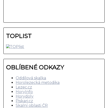
TOPLIST
OBLÍBENÉ ODKAZY
Oddilová skalka
Horolezecká metodika
Lezec.cz
HoryInfo
Horydoly
Piskari.cz
Skalní oblasti ČR