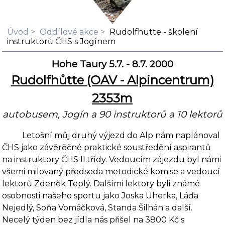
Úvod
Oddílové akce
Rudolfhutte - školení
instruktorů ČHS s Jogínem
Hohe Taury 5.7. - 8.7. 2000
Rudolfhůtte (OAV - Alpincentrum)
2353m
autobusem,
Jogín
a 90 instruktorů a 10 lektorů
Letošní můj druhý výjezd do Alp nám naplánoval
ČHS jako závěrěčné praktické sou­středění aspirantů
na instruktory ČHS II.třídy. Vedoucím zájezdu byl námi
všemi milovaný předseda metodické komise a vedoucí
lektorů Zdeněk Teplý. Dalšími lektory byli známé
osobnosti našeho sportu jako Joska Uherka, Láďa
Nejedlý, Soňa Vomáčková, Standa Šilhán a další.
Necelý týden bez jídla nás přišel na 3800 Kč s