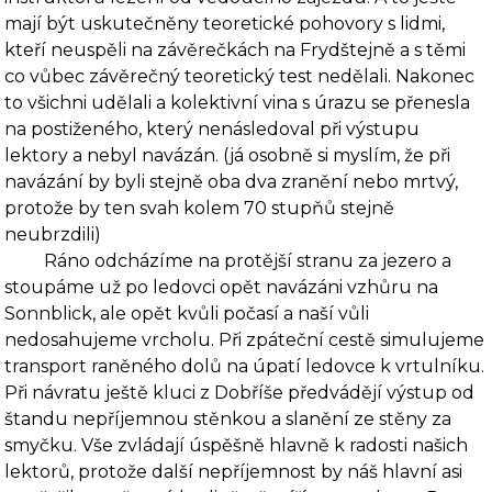
mají být uskutečněny teoreti­cké pohovory s lidmi,
kteří neuspěli na závěrečkách na Frydštejně a s těmi
co vůbec závě­rečný teoretický test nedělali. Nakonec
to všichni udělali a kolektivní vina s úrazu se přenesla
na postiženého, který nenásledoval při výstupu
lektory a nebyl navázán. (já osobně si myslím, že při
navázání by byli stejně oba dva zranění nebo mrtvý,
protože by ten svah kolem 70 stupňů stejně
neubrzdili)
Ráno odcházíme na protější stranu za jezero a
stoupáme už po ledovci opět navázáni vzhůru na
Sonnblick, ale opět kvůli počasí a naší vůli
nedosahujeme vrcholu. Při zpáteční cestě simulujeme
transport raněného dolů na úpatí ledovce k vrtulníku.
Při návratu ještě kluci z Dobříše předvádějí výstup od
štandu nepříjemnou stěnkou a slanění ze stěny za
smyčku. Vše zvládají úspěšně hlavně k radosti našich
lektorů, protože další nepříjemnost by náš hlavní asi