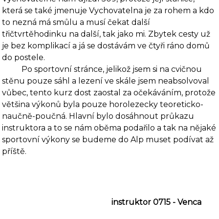
která se také jme­nuje Vychovatelna je za rohem a kdo
to nezná má smůlu a musí čekat další
třičtvrtěhodinku na další, tak jako mi. Zbytek cesty už
je bez komplikací a já se dostávám ve čtyři ráno domů
do postele.
Po sportovní stránce, jelikož jsem si na cvičnou
stěnu pouze sáhl a lezení ve skále jsem neabsolvoval
vůbec, tento kurz dost zaostal za očekáváním, protože
většina výkonů byla pouze horolezecky teoreticko-
naučně-poučná. Hlavní bylo dosáhnout průkazu
instruktora a to se nám oběma podařilo a tak na nějaké
sportovní výkony se budeme do Alp muset podívat až
příště.
instruktor 0715 -
Venca