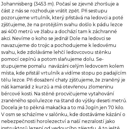
Johannisberg (3453 m). Počasí se zjevně zhoršuje a
část z nás se rozhoduje vrátit zpět. Při sestupu
pozorujeme vrtulník, který přistává na ledovci a poté
zjišťujeme, že na pro­tějším svahu došlo k pádu lezce
asi 400 metrů ve žlabu a dochází tam k záchranné
akci. Ne­víme o koho se jedná! Dole na ledovci se
navazujeme do trojic a pochodujeme k ledovému
svahu, kde zdoláváme lehčí ledovcovou stěnku
pomocí cepínů a potom slaňujeme dolu. Se­
stupujeme pomalu
navázáni celým ledovcem kolem
místa, kde přistál vrtulník a vidíme stopu po padajícím
tělu lezce. Při dosažení chaty zjišťujeme, že zraněný je
náš kamarád z kurzů a má otevřenou zlomeninu
bércové kosti. Na stěně procvičujeme vytahování
zraněného spolu­lezce na štand do výšky deseti metrů.
Docela je to pěkná makačka a to má Jogín jen 70 kilo.
V osm se scházíme v salónku, kde dostáváme kázání o
nebezpečnosti horolezectví a naší ne­zralostí jako
instruktorů lezení od vedoucího zájezdu. A to ještě