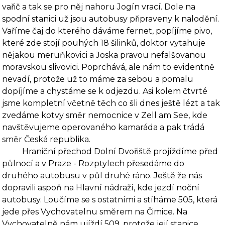
vařič a tak se pro něj nahoru Jogín vrací. Dole na
spodní stanici už jsou autobusy připraveny k nalodění.
Vaříme čaj do kterého dáváme fernet, popíjíme pivo,
které zde stojí pouhých 18 šilinků, doktor vytahuje
nějakou meruňkovici a Joska pravou nefalšovanou
moravskou slivovici. Poprchává, ale nám to evi­dentně
nevadí, protože už to máme za sebou a pomalu
dopíjíme a chystáme se k odjezdu. Asi kolem čtvrté
jsme kompletní včetně těch co šli dnes ještě lézt a tak
zvedáme kotvy směr ne­mocnice v Zell am See, kde
navštěvujeme operovaného kamaráda a pak trádá
směr Česká re­publika.
Hraniční přechod Dolní Dvořiště projíždíme před
půlnocí a v Praze - Rozptylech přese­dáme do
druhého autobusu v půl druhé ráno. Ještě že nás
dopravili aspoň na Hlavní nádraží, kde jezdí noční
autobusy. Loučíme se s ostatními a stíháme 505, která
jede přes Vychovatelnu směrem na Čimice. Na
Vychovatelně nám ujíždí 509, protože její stanice,