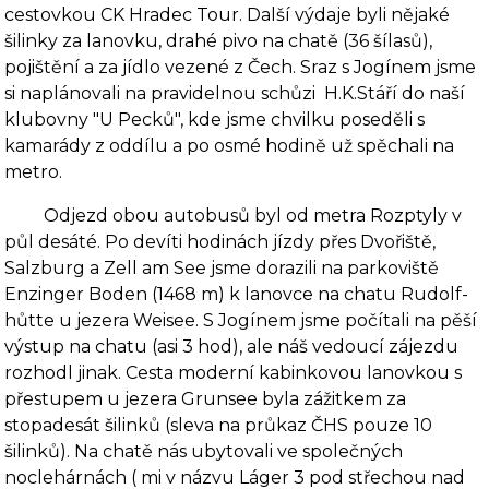
cestovkou CK Hradec Tour. Další výdaje byli nějaké
šilinky za lanovku, drahé pivo na chatě (36 šílasů),
pojištění a za jídlo vezené z Čech. Sraz s Jogínem jsme
si naplánovali na pravidelnou schůzi
H.K.Stáří do naší
klubovny "U Pecků", kde jsme chvilku poseděli s
kamarády z oddílu a po osmé hodině už spěchali na
metro.
Odjezd obou autobusů byl od metra Rozptyly v
půl desáté. Po devíti hodinách jízdy přes Dvořiště,
Salzburg a Zell am See jsme dorazili na parkoviště
Enzinger Boden (1468 m) k la­novce na chatu Rudolf-
hůtte u jezera Weisee. S Jogínem jsme počítali na pěší
výstup na chatu (asi 3 hod), ale náš vedoucí zájezdu
rozhodl jinak. Cesta moderní kabinkovou lanovkou s
přestupem u jezera Grunsee byla zážitkem za
stopadesát šilinků (sleva na průkaz ČHS pouze 10
šilinků). Na chatě nás ubytovali ve společných
noclehárnách ( mi v názvu Láger 3 pod střechou nad