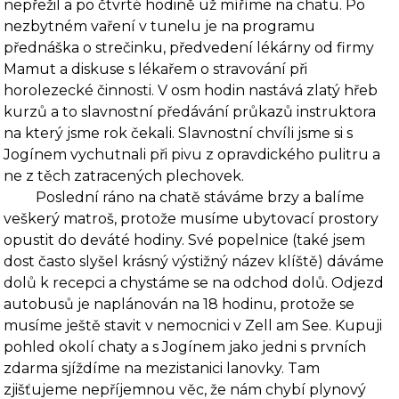
nepřežil a po čtvrté hodině už míříme na chatu. Po
nezbytném vaření v tunelu je na pro­gramu
přednáška o strečinku, předvedení lékárny od firmy
Mamut a diskuse s lékařem o stra­vování při
horolezecké činnosti. V osm hodin nastává zlatý hřeb
kurzů a to slavnostní předá­vání průkazů instruktora
na který jsme rok čekali. Slavnostní chvíli jsme si s
Jogínem vychut­nali při pivu z opravdického pulitru a
ne z těch zatracených plechovek.
Poslední ráno na chatě stáváme brzy a balíme
veškerý matroš, protože musíme ubyto­vací prostory
opustit do deváté hodiny. Své popelnice (také jsem
dost často slyšel krásný vý­stižný název klíště) dáváme
dolů k recepci a chystáme se na odchod dolů. Odjezd
autobusů je naplánován na 18 hodinu, protože se
musíme ještě stavit v nemocnici v Zell am See. Kupuji
pohled okolí chaty a s Jogínem jako jedni s prvních
zdarma sjíždíme na mezistanici lanovky. Tam
zjišťujeme nepříjemnou věc, že nám chybí plynový