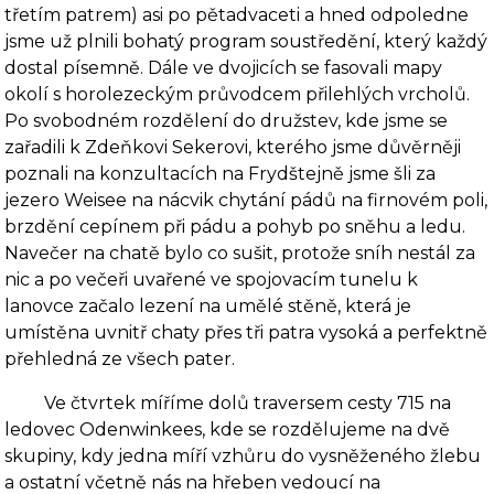
třetím patrem) asi po pětadvaceti a hned odpoledne
jsme už plnili bohatý pro­gram soustředění, který každý
dostal písemně. Dále ve dvojicích se fasovali mapy
okolí s ho­rolezeckým průvodcem přilehlých vrcholů.
Po svobodném rozdělení do družstev, kde jsme se
zařadili k Zdeňkovi Sekerovi, kterého jsme důvěrněji
poznali na konzultacích na Frydštejně jsme šli za
jezero Weisee na nácvik chytání pádů na firnovém poli,
brzdění cepínem při pádu a pohyb po sněhu a ledu.
Navečer na chatě bylo co sušit, protože sníh nestál za
nic a po večeři uvařené ve spojovacím tunelu k
lanovce začalo lezení na umělé stěně, která je
umístěna uv­nitř chaty přes tři patra vysoká a perfektně
přehledná ze všech pater.
Ve čtvrtek míříme dolů traversem cesty 715 na
ledovec Odenwinkees, kde se rozdělu­jeme na dvě
skupiny, kdy jedna míří vzhůru do vysněženého žlebu
a ostatní včetně nás na hřeben vedoucí na