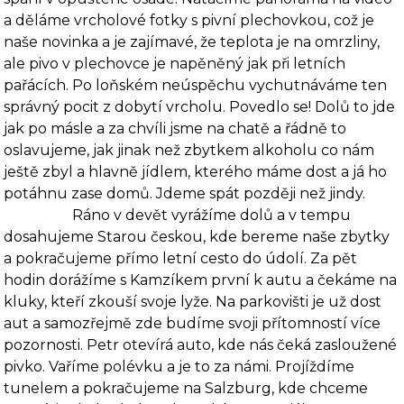
a děláme vrcholové fotky s pivní plechovkou, což je
naše novinka a je zají­mavé, že teplota je na omrzliny,
ale pivo v plechovce je napěněný jak při letních
pařácích. Po loňském neúspěchu vychutnáváme ten
správný pocit z dobytí vrcholu. Povedlo se! Dolů to jde
jak po másle a za chvíli jsme na chatě a řádně to
oslavujeme, jak jinak než zbytkem alko­holu co nám
ještě zbyl a hlavně jídlem, kterého máme dost a já ho
potáhnu zase domů. Jdeme spát později než jindy.
Ráno v devět vyrážíme dolů a v tempu
dosahujeme Starou českou, kde bereme naše zbytky
a pokračujeme přímo letní cesto do údolí. Za pět
hodin dorážíme s Kamzíkem první k autu a čekáme na
kluky, kteří zkouší svoje lyže. Na parkovišti je už dost
aut a samo­zřejmě zde budíme svoji přítomností více
pozornosti. Petr otevírá auto, kde nás čeká zaslou­žené
pivko. Vaříme polévku a je to za námi. Projíždíme
tunelem a pokračujeme na Salzburg, kde chceme