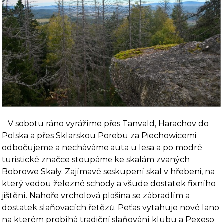
V sobotu ráno vyrážíme přes Tanvald, Harachov do
Polska a přes Sklarskou Porebu za Piechowicemi
odbočujeme a necháváme auta u lesa a po modré
turistické značce stoupáme ke skalám zvaných
Bobrowe Skały. Zajímavé seskupení skal v hřebeni, na
který vedou železné schody a všude dostatek fixního
jištění. Nahoře vrcholová plošina se zábradlím a
dostatek slaňovacích řetězů. Peťas vytahuje nové lano
na kterém probíhá tradiční slaňování klubu a Pexeso