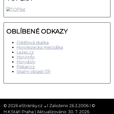
OBLÍBENÉ ODKAZY
Oddilová skalka
Horolezecká metodika
Lezec.cz
HoryInfo
Horydoly
Piskari.cz
Skalní oblasti ČR
© 2026 eStránky.cz
I Založeno 26.3.2006 I ©
H.K.Stáří Praha |
Aktualizováno: 30. 7. 2026