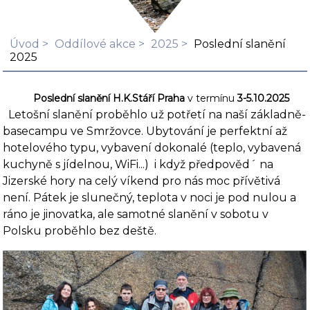
Úvod
Oddílové akce
2025
Poslední slanění
2025
Poslední slanění H.K.Stáří Praha
v termínu
3-5.10.2025
Letošní slanění proběhlo už potřetí na naší základně-
basecampu ve Smržovce. Ubytování je perfektní až
hotelového typu, vybavení dokonalé (teplo, vybavená
kuchyně s jídelnou, WiFi...) i když předpověd´ na
Jizerské hory na celý víkend pro nás moc přívětivá
není. Pátek je slunečný, teplota v noci je pod nulou a
ráno je jinovatka, ale samotné slanění v sobotu v
Polsku proběhlo bez deště.