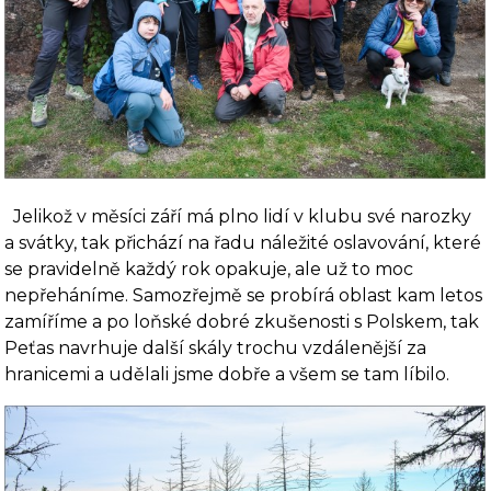
Jelikož v měsíci září má plno lidí v klubu své narozky
a svátky, tak přichází na řadu náležité oslavování, které
se pravidelně každý rok opakuje, ale už to moc
nepřeháníme. Samozřejmě se probírá oblast kam letos
zamíříme a po loňské dobré zkušenosti s Polskem, tak
Peťas navrhuje další skály trochu vzdálenější za
hranicemi a udělali jsme dobře a všem se tam líbilo.