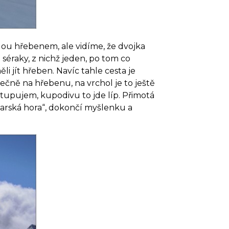
jdou hřebenem, ale vidíme, že dvojka
éraky, z nichž jeden, po tom co
i jít hřeben. Navíc tahle cesta je
ečně na hřebenu, na vrchol je to ještě
stupujem, kupodivu to jde líp. Přimotá
carská hora“, dokončí myšlenku a