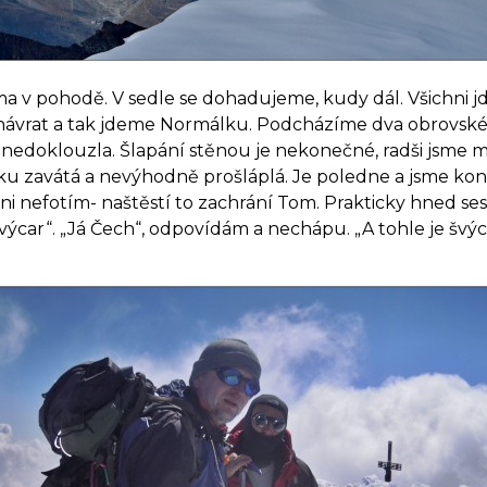
ama v pohodě. V sedle se dohadujeme, kudy dál. Všichni 
návrat a tak jdeme Normálku. Podcházíme dva obrovské s
 nedoklouzla. Šlapání stěnou je nekonečné, radši jsme měl
šku zavátá a nevýhodně prošláplá. Je poledne a jsme kon
ani nefotím- naštěstí to zachrání Tom. Prakticky hned se
výcar“. „Já Čech“, odpovídám a nechápu. „A tohle je švý