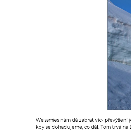
Weissmies nám dá zabrat víc- převýšení j
kdy se dohadujeme, co dál. Tom trvá na D