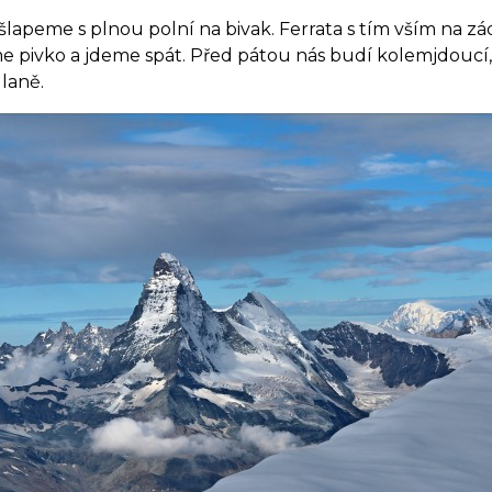
apeme s plnou polní na bivak. Ferrata s tím vším na záde
me pivko a jdeme spát. Před pátou nás budí kolemjdoucí
 laně.