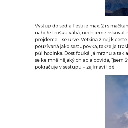
Výstup do sedla Festi je max. 2 i s mačk
nahoře trošku váhá, nechceme riskovat 
projdeme – se urve. Většina z něj k cestě
používaná jako sestupovka, takže je tro
půl hodinka. Dost fouká, já mrznu a tak 
se ke mně nějaký chlap a povídá, “jsem Š
pokračuje v sestupu – zajímaví lidé.