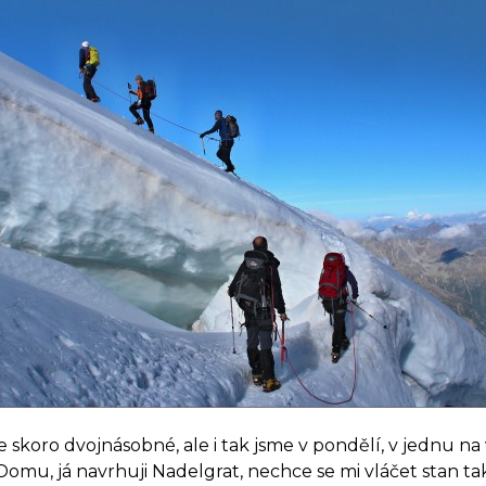
e skoro dvojnásobné, ale i tak jsme v pondělí, v jednu n
omu, já navrhuji Nadelgrat, nechce se mi vláčet stan ta