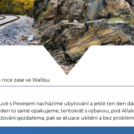
 roce zase ve Wallisu.
uvě s Pexesem nacházíme ubytování a ještě ten den dá
í den to samé opakujeme, tentokrát s výbavou, pod Allali
hrožováni sjezdařema, pak se situace uklidní a bez prob