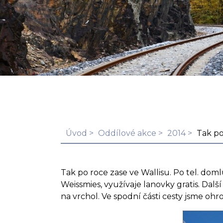
Úvod
Oddílové akce
2014
Tak po
Tak po roce zase ve Wallisu.
Po tel. doml
Weissmies, využívaje lanovky gratis. Dalš
na vrchol. Ve spodní části cesty jsme o