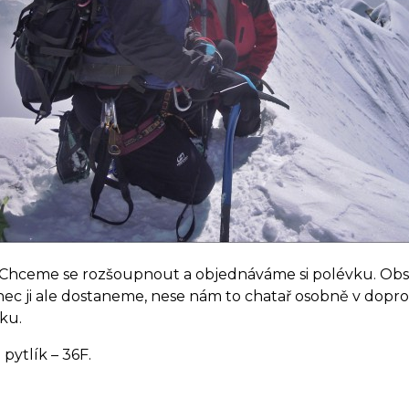
Chceme se rozšoupnout a objednáváme si polévku. Obslu
ec ji ale dostaneme, nese nám to chatař osobně v dopr
ku.
ytlík – 36F.