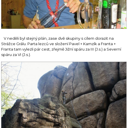
V neděli byl stejný plán, zase dvě skupiny s cílem dorazit na
Strážce Grálu. Parta lezců ve složení Pavel + Kamzík a Franta +
Franta tam vylezli pár cest, zřejmě Jižní spáru za III (J.s.) a Severní
spáru za VI (J.s.).