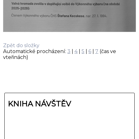
Zpět do složky
Automatické procházení:
3
|
4
|
5
|
6
|
7
(čas ve
vteřinách)
KNIHA NÁVŠTĚV