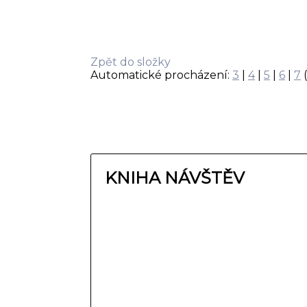
Zpět do složky
Automatické procházení:
3
|
4
|
5
|
6
|
7
(
KNIHA NÁVŠTĚV