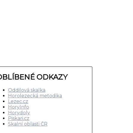
OBLÍBENÉ ODKAZY
Oddilová skalka
Horolezecká metodika
Lezec.cz
HoryInfo
Horydoly
Piskari.cz
Skalní oblasti ČR