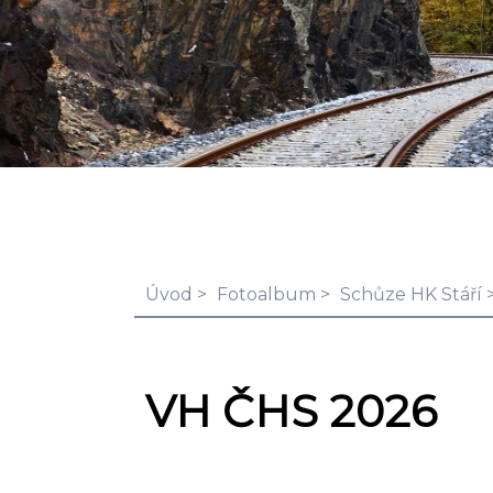
Úvod
Fotoalbum
Schůze HK Stáří
VH ČHS 2026