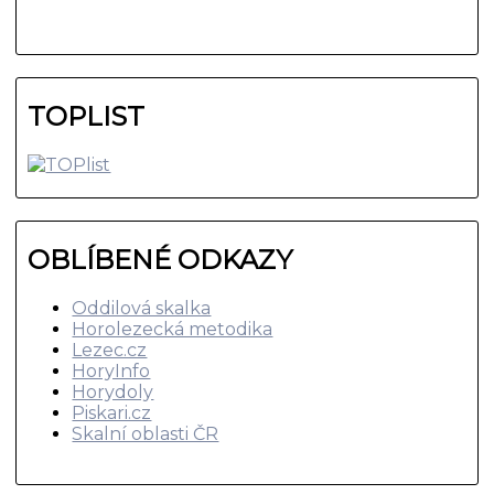
TOPLIST
OBLÍBENÉ ODKAZY
Oddilová skalka
Horolezecká metodika
Lezec.cz
HoryInfo
Horydoly
Piskari.cz
Skalní oblasti ČR