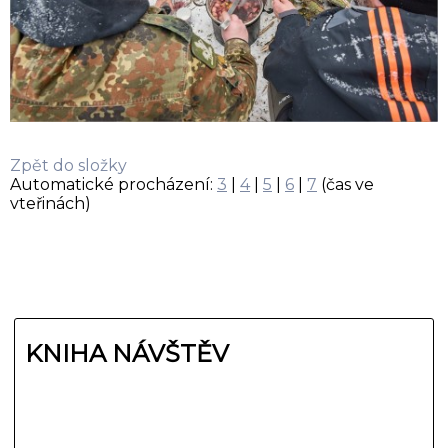
Zpět do složky
Automatické procházení:
3
|
4
|
5
|
6
|
7
(čas ve
vteřinách)
KNIHA NÁVŠTĚV