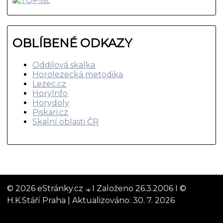
OBLÍBENÉ ODKAZY
Oddilová skalka
Horolezecká metodika
Lezec.cz
HoryInfo
Horydoly
Piskari.cz
Skalní oblasti ČR
© 2026 eStránky.cz
I Založeno 26.3.2006 I ©
H.K.Stáří Praha |
Aktualizováno: 30. 7. 2026