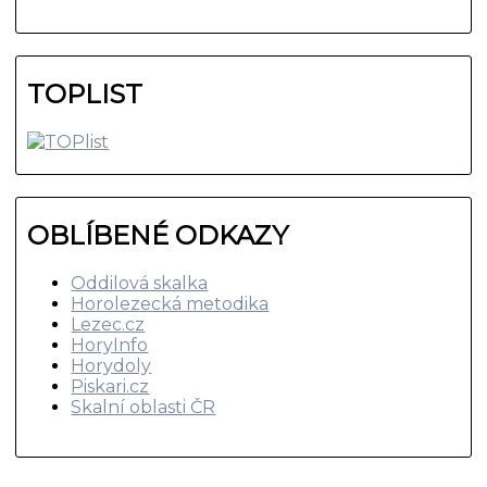
TOPLIST
OBLÍBENÉ ODKAZY
Oddilová skalka
Horolezecká metodika
Lezec.cz
HoryInfo
Horydoly
Piskari.cz
Skalní oblasti ČR